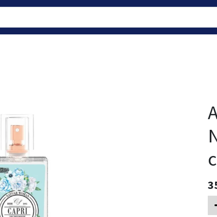
A
N
c
3