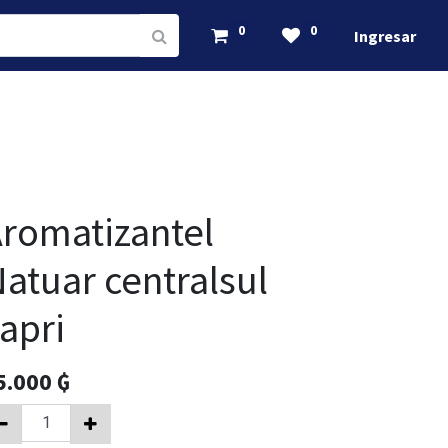
0
0
Ingresar
romatizantel
atuar centralsul
apri
5.000
₲