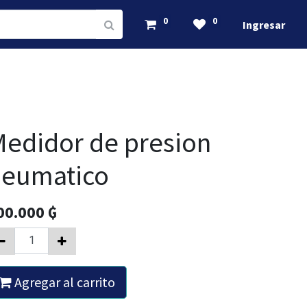
0
0
Ingresar
edidor de presion
neumatico
00.000
₲
Agregar al carrito